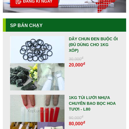
ĐĂNG KÍ NGAY
SP BÁN CHẠY
DÂY CHUN ĐEN BUỘC ỔI
(ĐỦ DÙNG CHO 1KG
XỐP)
đ
30,000
đ
20,000
1KG TÚI LƯỚI NHỰA
CHUYÊN BAO BỌC HOA
TƯƠI - L80
đ
90,000
đ
80,000