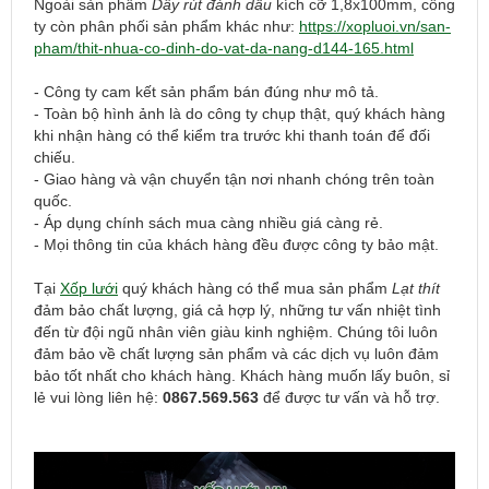
Ngoài sản phẩm
Dây rút đánh dấu
kích cỡ 1,8x100mm, công
ty còn phân phối sản phẩm khác như:
https://xopluoi.vn/san-
pham/thit-nhua-co-dinh-do-vat-da-nang-d144-165.html
- Công ty cam kết sản phẩm bán đúng như mô tả.
- Toàn bộ hình ảnh là do công ty chụp thật, quý khách hàng 
khi nhận hàng có thể kiểm tra trước khi thanh toán để đối 
chiếu.
- Giao hàng và vận chuyển tận nơi nhanh chóng trên toàn 
quốc.
- Áp dụng chính sách mua càng nhiều giá càng rẻ.
- Mọi thông tin của khách hàng đều được công ty bảo mật.
Tại
Xốp lưới
quý khách hàng có thể mua sản phẩm
Lạt thít
đảm bảo chất lượng, giá cả hợp lý, những tư vấn nhiệt tình
đến từ đội ngũ nhân viên giàu kinh nghiệm. Chúng tôi luôn
đảm bảo về chất lượng sản phẩm và các dịch vụ luôn đảm
bảo tốt nhất cho khách hàng. Khách hàng muốn lấy buôn, sỉ
lẻ vui lòng liên hệ:
0867.569.563
để được tư vấn và hỗ trợ.