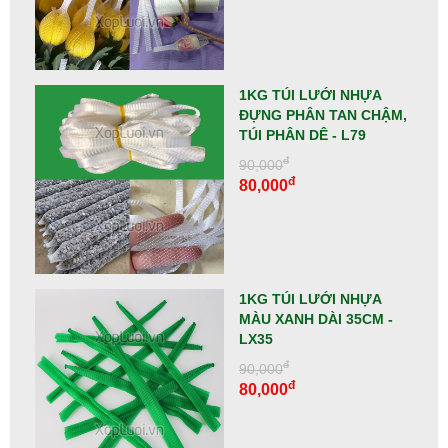
1KG TÚI LƯỚI NHỰA
ĐỰNG PHÂN TAN CHẬM,
TÚI PHÂN DÊ - L79
đ
90,000
đ
80,000
1KG TÚI LƯỚI NHỰA
MÀU XANH DÀI 35CM -
LX35
đ
90,000
đ
80,000