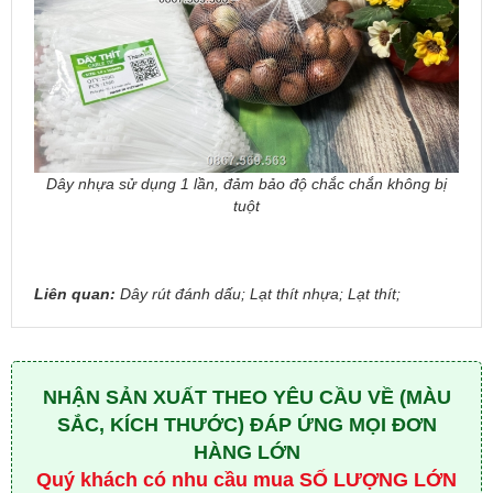
Dây nhựa sử dụng 1 lần, đảm bảo độ chắc chắn không bị
tuột
Liên quan:
Dây rút đánh dấu; Lạt thít nhựa; Lạt thít;
NHẬN SẢN XUẤT THEO YÊU CẦU VỀ (MÀU
SẮC, KÍCH THƯỚC) ĐÁP ỨNG MỌI ĐƠN
HÀNG LỚN
Quý khách có nhu cầu mua SỐ LƯỢNG LỚN