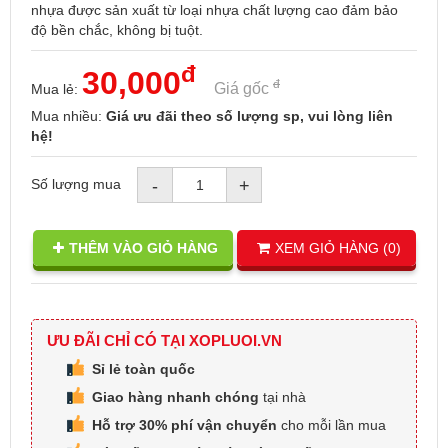
nhựa được sản xuất từ loại nhựa chất lượng cao đảm bảo
độ bền chắc, không bị tuột.
đ
30,000
đ
Giá gốc
Mua lẻ:
Mua nhiều:
Giá ưu đãi theo số lượng sp, vui lòng liên
hệ!
Số lượng mua
-
+
THÊM VÀO GIỎ HÀNG
XEM GIỎ HÀNG (
0
)
ƯU ĐÃI CHỈ CÓ TẠI XOPLUOI.VN
Sỉ lẻ toàn quốc
Giao hàng nhanh chóng
tại nhà
Hỗ trợ 30% phí vận chuyển
cho mỗi lần mua