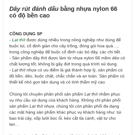
Dây rút đánh dấu
bằng nhựa nylon 66
có độ bền cao
CÔNG DỤNG SP
- 
Lạt thít
 được dùng nhiều trong nông nghiệp như dùng để 
buộc túi, cố định giàn cho cây trồng, đóng gói hoa quả…, 
trong công nghiệp để buộc cố định các bó dây, các chi tiết.
- Sản phẩm dây thít được làm từ nhựa nylon 66 mềm dẻo có 
chất lượng tốt, không bị gãy đứt trong quá trình sử dụng.
- 
Lạt thít
 nhựa
 có ưu điểm là giá thành hợp lý, sản phẩm có 
độ bền, dẻo, buộc chặt, chắc chắn và an toàn. Sản phẩm có 
thiết kế nhỏ gọn tiện dụng và có tính thẩm mỹ cao.
Chúng tôi chuyên phân phối sản phẩm
Lạt thít
nhằm phục
vụ nhu cầu sử dụng của khách hàng. Không chỉ phân phối
sản phẩm
Lạt thít
nhựa
, chúng tôi còn phân phối đa dạng
các mặt hàng sản phẩm khác phục vụ khách hàng như: túi
bao trái cây, xốp lưới bọc ổi, kéo cắt tỉa cành, vật tư cho
lan...