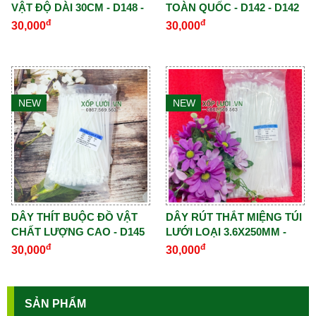
VẬT ĐỘ DÀI 30CM - D148 -
TOÀN QUỐC - D142 - D142
D148
đ
đ
30,000
30,000
NEW
NEW
DÂY THÍT BUỘC ĐỒ VẬT
DÂY RÚT THẮT MIỆNG TÚI
CHẤT LƯỢNG CAO - D145
LƯỚI LOẠI 3.6X250MM -
- D145
D146 - D146
đ
đ
30,000
30,000
SẢN PHẨM