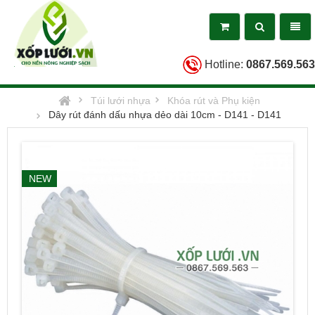
Toggle
Toggl
search
naviga
Hotline:
0867.569.563
Homepage
Túi lưới nhựa
Khóa rút và Phụ kiện
Dây rút đánh dấu nhựa dẻo dài 10cm - D141 - D141
NEW