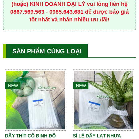
(hoặc) KINH DOANH ĐẠI LÝ vui lòng liên hệ
0867.569.563 - 0985.643.681 để được báo giá
tốt nhất và nhận nhiều ưu đãi!
SẢN PHẨM CÙNG LOẠI
NEW
NEW
DÂY THÍT CỐ ĐỊNH ĐỒ
SỈ LẺ DÂY LẠT NHỰA