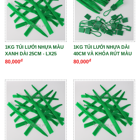
1KG TÚI LƯỚI NHỰA MÀU
1KG TÚI LƯỚI NHỰA DÀI
XANH DÀI 25CM - LX25
40CM VÀ KHÓA RÚT MÀU
XANH - BLX40
đ
đ
80,000
80,000