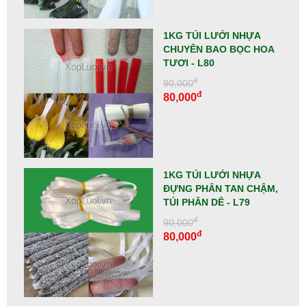
1KG TÚI LƯỚI NHỰA
CHUYÊN BAO BỌC HOA
TƯƠI - L80
đ
90,000
đ
80,000
1KG TÚI LƯỚI NHỰA
ĐỰNG PHÂN TAN CHẬM,
TÚI PHÂN DÊ - L79
đ
90,000
đ
80,000