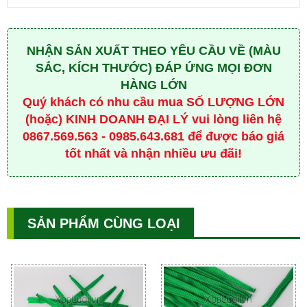
NHẬN SẢN XUẤT THEO YÊU CẦU VỀ (MÀU
SẮC, KÍCH THƯỚC) ĐÁP ỨNG MỌI ĐƠN
HÀNG LỚN
Quý khách có nhu cầu mua SỐ LƯỢNG LỚN
(hoặc) KINH DOANH ĐẠI LÝ vui lòng liên hệ
0867.569.563 - 0985.643.681 để được báo giá
tốt nhất và nhận nhiều ưu đãi!
SẢN PHẨM CÙNG LOẠI