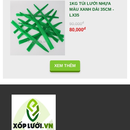
1KG TÚI LƯỚI NHỰA
MÀU XANH DÀI 35CM -
LX35
đ
90,000
đ
80,000
XEM THÊM