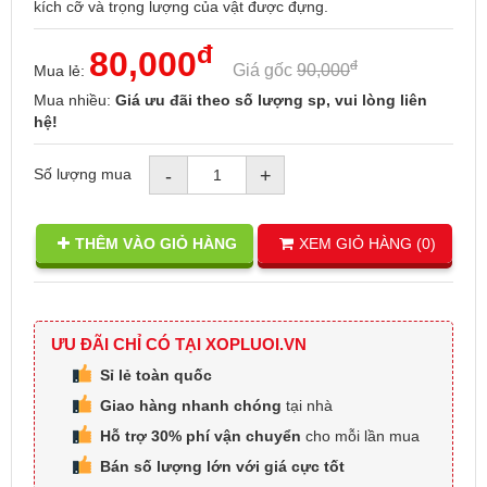
kích cỡ và trọng lượng của vật được đựng.
đ
80,000
đ
Giá gốc
90,000
Mua lẻ:
Mua nhiều:
Giá ưu đãi theo số lượng sp, vui lòng liên
hệ!
Số lượng mua
-
+
THÊM VÀO GIỎ HÀNG
XEM GIỎ HÀNG (
0
)
ƯU ĐÃI CHỈ CÓ TẠI XOPLUOI.VN
Sỉ lẻ toàn quốc
Giao hàng nhanh chóng
tại nhà
Hỗ trợ 30% phí vận chuyển
cho mỗi lần mua
Bán số lượng lớn với
giá cực tốt