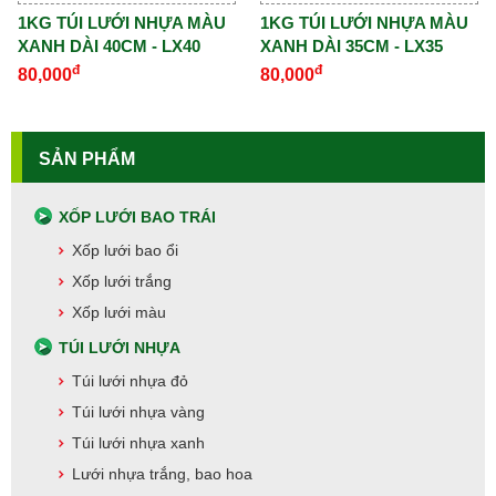
1KG TÚI LƯỚI NHỰA MÀU
1KG TÚI LƯỚI NHỰA MÀU
XANH DÀI 40CM - LX40
XANH DÀI 35CM - LX35
đ
đ
80,000
80,000
SẢN PHẨM
XỐP LƯỚI BAO TRÁI
Xốp lưới bao ổi
Xốp lưới trắng
Xốp lưới màu
TÚI LƯỚI NHỰA
Túi lưới nhựa đỏ
Túi lưới nhựa vàng
Túi lưới nhựa xanh
Lưới nhựa trắng, bao hoa