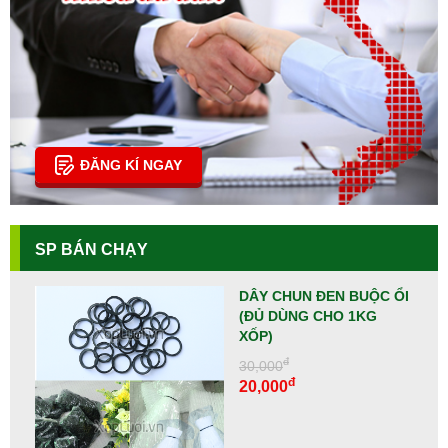
ĐĂNG KÍ NGAY
SP BÁN CHẠY
DÂY CHUN ĐEN BUỘC ỔI
(ĐỦ DÙNG CHO 1KG
XỐP)
đ
30,000
đ
20,000