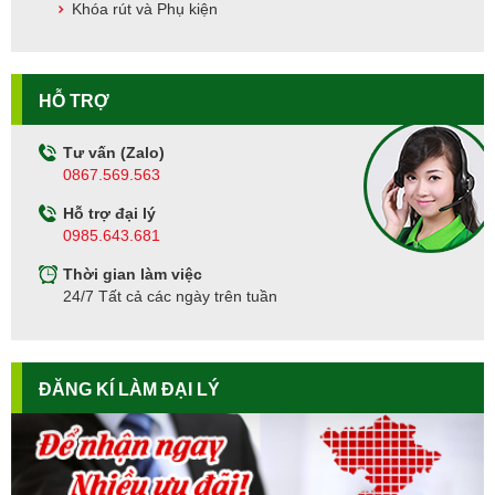
Khóa rút và Phụ kiện
HỖ TRỢ
Tư vấn (Zalo)
0867.569.563
Hỗ trợ đại lý
0985.643.681
Thời gian làm việc
24/7 Tất cả các ngày trên tuần
ĐĂNG KÍ LÀM ĐẠI LÝ